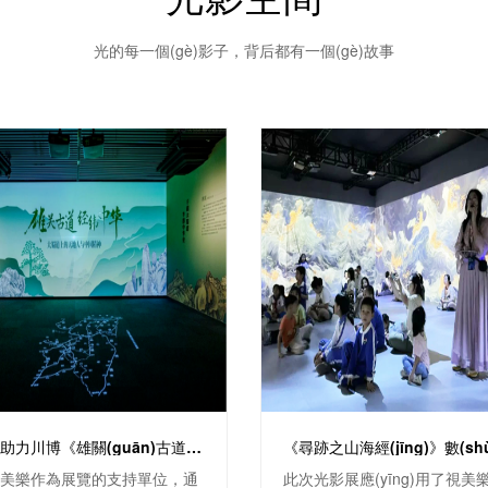
光的每一個(gè)影子，背后都有一個(gè)故事
視美樂助力川博《雄關(guān)古道 經(jīng)緯中華》特展，千年蜀道文化再放異彩！
美樂作為展覽的支持單位，通
此次光影展應(yīng)用了視美