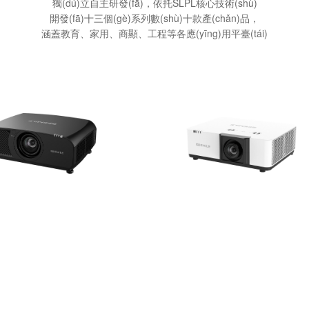
獨(dú)立自主研發(fā)，依托SLPL核心技術(shù)
開發(fā)十三個(gè)系列數(shù)十款產(chǎn)品，
涵蓋教育、家用、商顯、工程等各應(yīng)用平臺(tái)