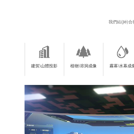
我們結(jié
建筑\山體投影
植物\溶洞成像
霧幕\水幕成