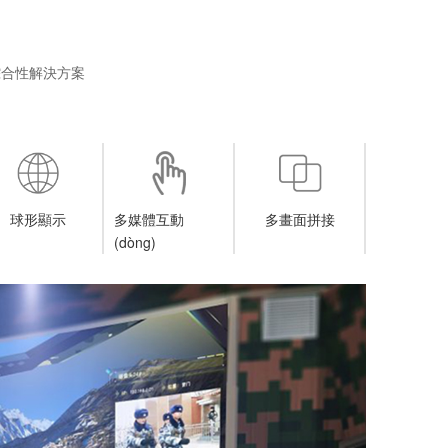
的綜合性解決方案
球形顯示
多媒體互動
多畫面拼接
(dòng)