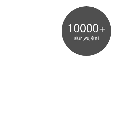
10000+
服務(wù)案例