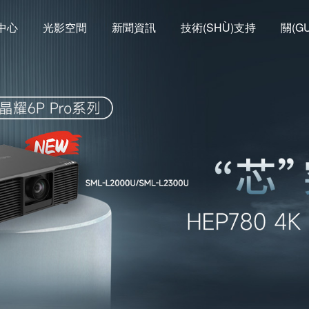
品中心
光影空間
新聞資訊
技術(SHÙ)支持
關(G