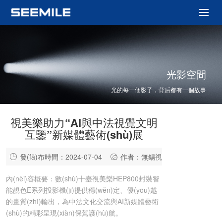
光影空間
光的每一個影子，背后都有一個故事
視美樂助力“AI與中法視覺文明
互鑒”新媒體藝術(shù)展
發(fā)布時間：2024-07-04
作者：無錫視
美樂科技股份有限公司
點擊次數(shù)：3574
內(nèi)容概要：
數(shù)十臺視美樂HEP800封裝智
能靚色E系列投影機(jī)提供穩(wěn)定、優(yōu)越
次
的畫質(zhì)輸出，為中法文化交流與AI新媒體藝術
(shù)的精彩呈現(xiàn)保駕護(hù)航。