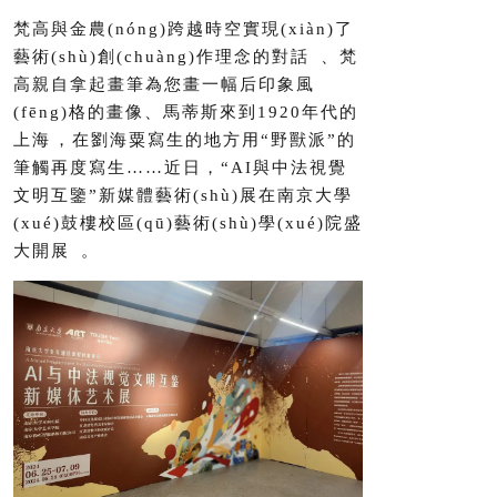
梵高與金農(nóng)跨越時空實現(xiàn)了
藝術(shù)創(chuàng)作理念的對話、梵
高親自拿起畫筆為您畫一幅后印象風
(fēng)格的畫像、馬蒂斯來到1920年代的
上海，在劉海粟寫生的地方用“野獸派”的
筆觸再度寫生……近日，“AI與中法視覺
文明互鑒”新媒體藝術(shù)展在南京大學
(xué)鼓樓校區(qū)藝術(shù)學(xué)院盛
大開展。