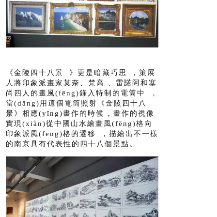
《
金陵四十八景
》更是暗藏巧思，策展
人將印象派畫家莫奈、梵高、雷諾阿和塞
尚四人的畫風(fēng)錄入特制的電筒中，
當(dāng)用這個電筒照射《金陵四十八
景》相應(yīng)畫作的時候，畫作的視像
實現(xiàn)從中國山水繪畫風(fēng)格向
印象派風(fēng)格的遷移，描繪出不一樣
的南京具有代表性的四十八個景點。